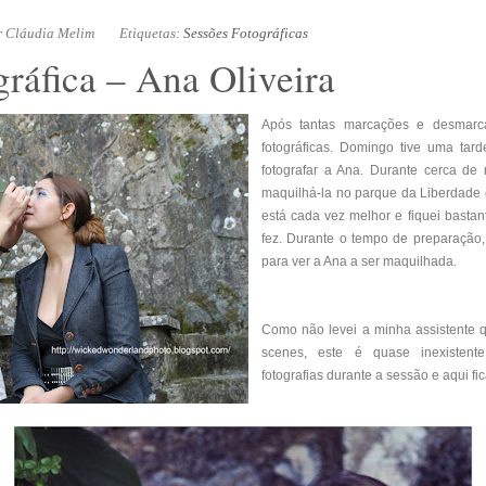
r
Cláudia Melim
Etiquetas:
Sessões Fotográficas
gráfica – Ana Oliveira
Após tantas marcações e desmarca
fotográficas. Domingo tive uma tarde
fotografar a Ana. Durante cerca de
maquilhá-la no parque da Liberdade e
está cada vez melhor e fiquei bastan
fez. Durante o tempo de preparaçã
para ver a Ana a ser maquilhada.
Como não levei a minha assistente q
scenes, este é quase inexistente
fotografias durante a sessão e aqui f