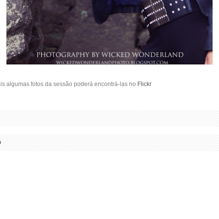
ais algumas fotos da sessão poderá encontrá-las no
Flickr
O