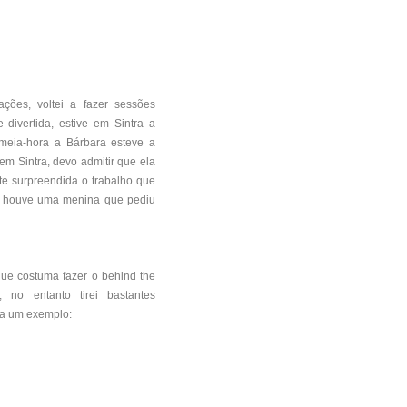
ções, voltei a fazer sessões
 divertida, estive em Sintra a
 meia-hora a Bárbara esteve a
m Sintra, devo admitir que ela
te surpreendida o trabalho que
o, houve uma menina que pediu
ue costuma fazer o behind the
, no entanto tirei bastantes
ica um exemplo: